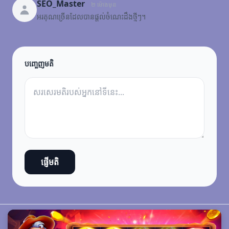
SEO_Master
២ ម៉ោងមុន
អរគុណច្រើនដែលបានផ្តល់ចំណេះដឹងថ្មីៗ។
បញ្ចេញមតិ
ផ្ញើមតិ