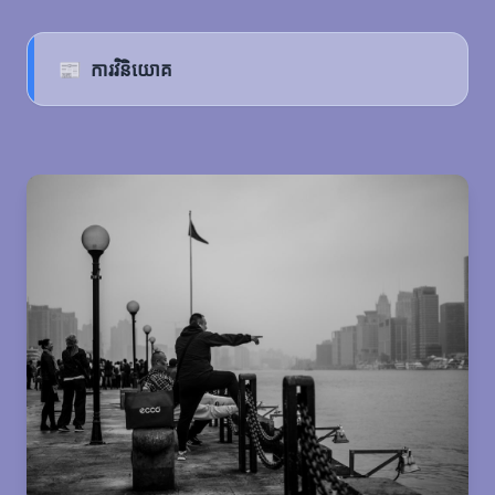
📰
ការវិនិយោគ