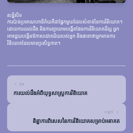
សន្និសីទ
ការប៉ាន់ប្រមាណហានិភ័យគឺជាផ្នែកមួយដែលសំខាន់នៃការវិនិយោគ។
ដោយការយល់ដឹង និងការព្យាយាមបង្កើតផែនការវិនិយោគដ៏ល្អ អ្នក
អាចជួយបង្កើនឱកាសជោគជ័យរបស់អ្នក និងធានាថាអ្នកមានការ
វិនិយោគដែលមានប្រសិទ្ធភាព។
មុន
ការយល់ដឹងអំពីយុទ្ធសាស្ត្រការវិនិយោគ
បន្ទាប់
និន្នាការពិសេសនៃការវិនិយោគសម្រាប់អនាគត