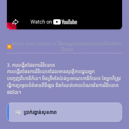
Watch Video related to: វិធីសាស្ត្រនៃការប៉ាន់ប្រមាណហានិភ័យនៃការ
▶
វិនិយោគ
3. ការបង្កើតផែនការវិនិយោគ
ការបង្កើតផែនការវិនិយោគដែលមានសុវត្ថិភាពជួយអ្នក
បញ្ចេញពីហានិភ័យ។ មិនត្រឹមតែប៉ាន់ប្រមាណហានិភ័យទេ តែអ្នកក៏ត្រូវ
ធ្វើការប្រមូលព័ត៌មានពីទីផ្សារ និងកំណត់គោលបំណងនៃការវិនិយោគ
ផងដែរ។
📰
ប្រាក់រង្វាន់សុខភាព