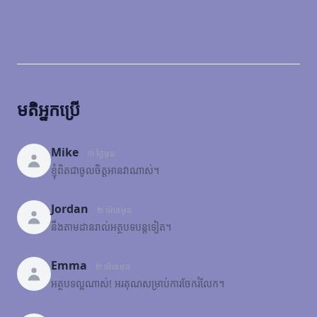
មតិអ្នកប្រើ
Mike
៣ ថ្ងៃមុន
ខ្ញុំពិតជាចូលចិត្តអានវាណាស់។
Jordan
២ ម៉ោងមុន
នឹងតាមដានរាល់អត្ថបទបន្តទៀត។
Emma
២ ម៉ោងមុន
អត្ថបទល្អណាស់! អរគុណសម្រាប់ការចែករំលែក។