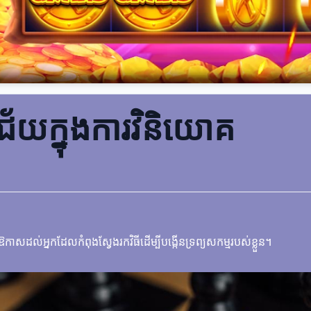
ជ័យ​ក្នុង​ការវិនិយោគ
់ឱកាសដល់អ្នកដែលកំពុងស្វែងរកវិធីដើម្បីបង្កើនទ្រព្យសកម្មរបស់ខ្លួន។