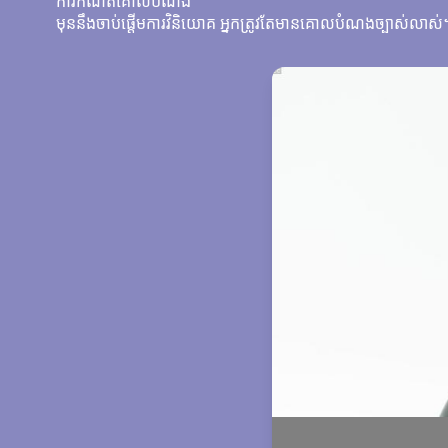
ការកំណត់គោលបំណង
មុននឹងចាប់ផ្តើមការវិនិយោគ អ្នកត្រូវតែមានគោលបំណងច្បាស់លាស់