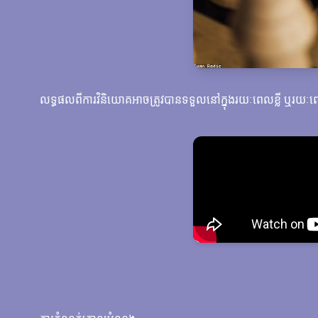
លទ្ធផលពីការវិនិយោគអាចត្រូវបានទទួលនៅក្នុងរយៈពេលខ្លី ឬរយៈពេលវែង