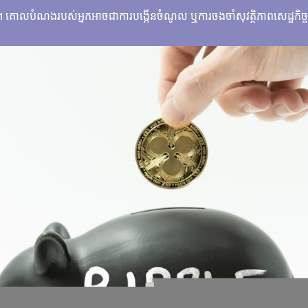
។ គោលបំណងរបស់អ្នកអាចជាការបង្កើនចំណូល ឬការចងចាំសុវត្ថិភាពសេដ្ឋកិច្