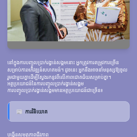
នៅក្នុងការបញ្ចូលប្រាក់រង្វាន់សង្គមនោះ អ្នកត្រូវការតម្រូវការច្រើន
សម្រាប់ការអភិវឌ្ឍន៍សហគមន៍។ ដូចនេះ អ្នកនឹងអាចនាំមនុស្សឱ្យចូល
រួមជាមួយគ្នាដើម្បីស្វែងរកនូវពីលើភាពជោគជ័យសម្រាប់គ្នា។
អត្ថប្រយោជន៍នៃការបញ្ចូលប្រាក់រង្វាន់សង្គម
ការបញ្ចូលប្រាក់រង្វាន់សង្គមមានអត្ថប្រយោជន៍ជាច្រើន៖
📰
ការវិនិយោគ
បង្កើនសមត្ថភាពជីវភាព