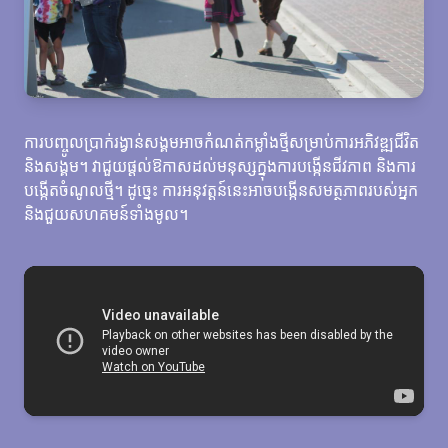
ការបញ្ចូលប្រាក់រង្វាន់សង្គមអាចកំណត់កម្លាំងថ្មីសម្រាប់ការអភិវឌ្ឍជីវិត
និងសង្គម។ វាជួយផ្តល់ឱកាសដល់មនុស្សក្នុងការបង្កើនជីវភាព និងការ
បង្កើតចំណូលថ្មី។ ដូច្នេះ ការអនុវត្តន៍នេះអាចបង្កើនសមត្ថភាពរបស់អ្នក
និងជួយសហគមន៍ទាំងមូល។